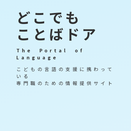
ど
こ
で
も
こ
と
ば
ド
ア
T
h
e
P
o
r
t
a
l
o
f
L
a
n
g
u
a
g
e
こ
ど
も
の
言
語
の
支
援
に
携
わ
っ
て
い
る
専
門
職
の
た
め
の
情
報
提
供
サ
イ
ト