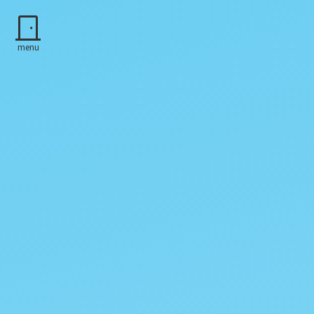
door_front
menu