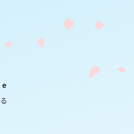
g
e
る