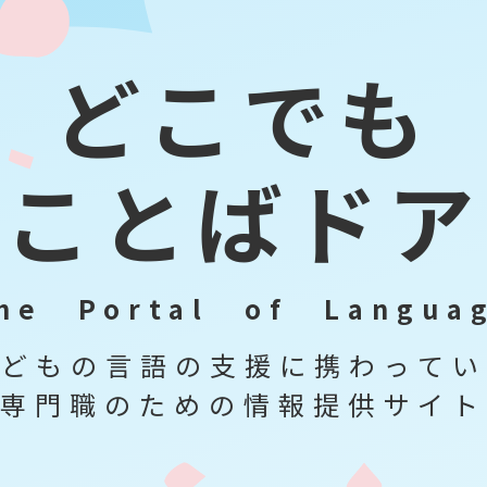
ど
こ
で
も
こ
と
ば
ド
ア
h
e
P
o
r
t
a
l
o
f
L
a
n
g
u
a
こ
ど
も
の
言
語
の
支
援
に
携
わ
っ
て
い
専
門
職
の
た
め
の
情
報
提
供
サ
イ
ト